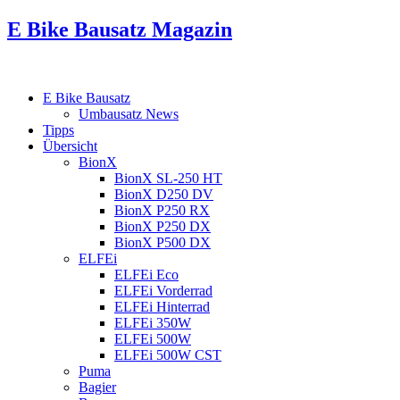
E Bike Bausatz Magazin
E Bike Bausatz
Umbausatz News
Tipps
Übersicht
BionX
BionX SL-250 HT
BionX D250 DV
BionX P250 RX
BionX P250 DX
BionX P500 DX
ELFEi
ELFEi Eco
ELFEi Vorderrad
ELFEi Hinterrad
ELFEi 350W
ELFEi 500W
ELFEi 500W CST
Puma
Bagier