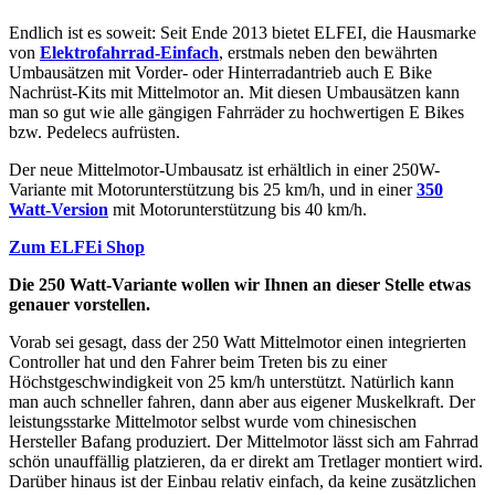
Endlich ist es soweit: Seit Ende 2013 bietet ELFEI, die Hausmarke
von
Elektrofahrrad-Einfach
, erstmals neben den bewährten
Umbausätzen mit Vorder- oder Hinterradantrieb auch E Bike
Nachrüst-Kits mit Mittelmotor an. Mit diesen Umbausätzen kann
man so gut wie alle gängigen Fahrräder zu hochwertigen E Bikes
bzw. Pedelecs aufrüsten.
Der neue Mittelmotor-Umbausatz ist erhältlich in einer 250W-
Variante mit Motorunterstützung bis 25 km/h, und in einer
350
Watt-Version
mit Motorunterstützung bis 40 km/h.
Zum ELFEi Shop
Die 250 Watt-Variante wollen wir Ihnen an dieser Stelle etwas
genauer vorstellen.
Vorab sei gesagt, dass der 250 Watt Mittelmotor einen integrierten
Controller hat und den Fahrer beim Treten bis zu einer
Höchstgeschwindigkeit von 25 km/h unterstützt. Natürlich kann
man auch schneller fahren, dann aber aus eigener Muskelkraft. Der
leistungsstarke Mittelmotor selbst wurde vom chinesischen
Hersteller Bafang produziert. Der Mittelmotor lässt sich am Fahrrad
schön unauffällig platzieren, da er direkt am Tretlager montiert wird.
Darüber hinaus ist der Einbau relativ einfach, da keine zusätzlichen